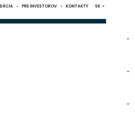
DÁCIA
PRE INVESTOROV
KONTAKTY
SK
Obchodné výsledky
Finančné výsledky
Výročné správy